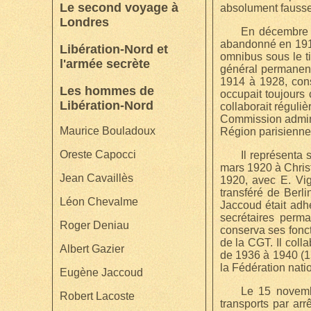
Le second voyage à
absolument fausse
Londres
En décembre 1
abandonné en 1918 
Libération-Nord et
omnibus sous le ti
l'armée secrète
général permanent 
1914 à 1928, cons
Les hommes de
occupait toujours 
Libération-Nord
collaborait réguli
Commission adminis
Maurice Bouladoux
Région parisienne 
Oreste Capocci
Il représenta 
mars 1920 à Chris
Jean Cavaillès
1920, avec E. Vig
transféré de Berl
Léon Chevalme
Jaccoud était adhé
secrétaires perma
Roger Deniau
conserva ses fonct
de la CGT. Il col
Albert Gazier
de 1936 à 1940 (15
la Fédération nati
Eugène Jaccoud
Le 15 novembr
Robert Lacoste
transports par arr