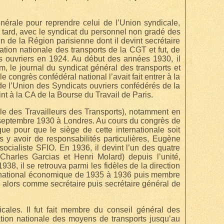
érale pour reprendre celui de l’Union syndicale,
s tard, avec le syndicat du personnel non gradé des
 de la Région parisienne dont il devint secrétaire
ration nationale des transports de la CGT et fut, de
s ouvriers en 1924. Au début des années 1930, il
am, le journal du syndicat général des transports et
congrès confédéral national l’avait fait entrer à la
de l’Union des Syndicats ouvriers confédérés de la
t à la CA de la Bourse du Travail de Paris.
nale des Travailleurs des Transports), notamment en
 septembre 1930 à Londres. Au cours du congrès de
que pour que le siège de cette internationale soit
s y avoir de responsabilités particulières, Eugène
ocialiste SFIO. En 1936, il devint l’un des quatre
Charles Garcias et Henri Molard) depuis l’unité,
38, il se retrouva parmi les fidèles de la direction
il national économique de 1935 à 1936 puis membre
té alors comme secrétaire puis secrétaire général de
ales. Il fut fait membre du conseil général des
ration nationale des moyens de transports jusqu’au