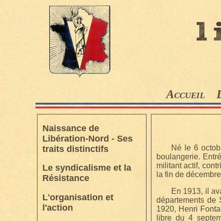
Accueil
Naissance de
Libération-Nord - Ses
Né le 6 octob
traits distinctifs
boulangerie. Entr
militant actif, co
Le syndicalisme et la
la fin de décembre
Résistance
En 1913, il a
L'organisation et
départements de S
l'action
1920, Henri Fontai
libre du 4 septem