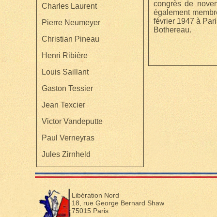
congrès de novemb
Charles Laurent
également membre 
février 1947 à Par
Pierre Neumeyer
Bothereau.
Christian Pineau
Henri Ribière
Louis Saillant
Gaston Tessier
Jean Texcier
Victor Vandeputte
Paul Verneyras
Jules Zirnheld
Libération Nord
18, rue George Bernard Shaw
75015 Paris