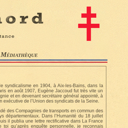
Médiathèque
e syndicalisme en 1904, à Aix-les-Bains, dans la
is en août 1907, Eugène Jaccoud fut très vite un
agnie et en devenant secrétaire général appointé, à
 exécutive de l’Union des syndicats de la Seine.
 gradé des Compagnies de transports en commun des
ys départementaux. Dans l’Humanité du 18 juillet
is il publia une lettre rectificative dans La France
e toi qu’après enquête personnelle, je reconnais