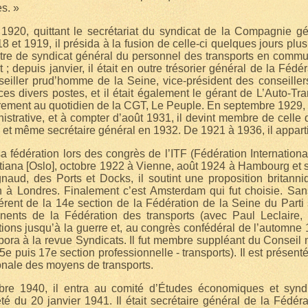
s. »
920, quittant le secrétariat du syndicat de la Compagnie gén
et 1919, il présida à la fusion de celle-ci quelques jours plu
tre de syndicat général du personnel des transports en commun
; depuis janvier, il était en outre trésorier général de la Fédé
eiller prud’homme de la Seine, vice-président des conseiller
ces divers postes, et il était également le gérant de L’Auto-Tr
èrement au quotidien de la CGT, Le Peuple. En septembre 1929, le 
trative, et à compter d’août 1931, il devint membre de celle 
et même secrétaire général en 1932. De 1921 à 1936, il appartin
sa fédération lors des congrès de l’ITF (Fédération Internatio
tiana [Oslo], octobre 1922 à Vienne, août 1924 à Hambourg et
naud, des Ports et Docks, il soutint une proposition britanni
in à Londres. Finalement c’est Amsterdam qui fut choisie. San
rent de la 14e section de la Fédération de la Seine du Parti s
nents de la Fédération des transports (avec Paul Leclaire, 
ions jusqu’à la guerre et, au congrès confédéral de l’automne 19
labora à la revue Syndicats. Il fut membre suppléant du Conse
e puis 17e section professionnelle - transports). Il est présen
onale des moyens de transports.
e 1940, il entra au comité d’Études économiques et syndic
êté du 20 janvier 1941. Il était secrétaire général de la Fédé