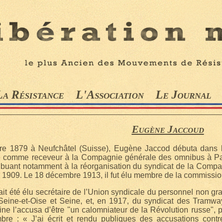
La Résistance
L'Association
Le Journal
Eugène Jaccoud
re 1879 à Neufchâtel (Suisse), Eugène Jaccod débuta dans l
é comme receveur à la Compagnie générale des omnibus à Par
ntribuant notamment à la réorganisation du syndicat de la Comp
 1909. Le 18 décembre 1913, il fut élu membre de la commission
vait été élu secrétaire de l’Union syndicale du personnel non
eine-et-Oise et Seine, et, en 1917, du syndicat des Tramwa
ne l’accusa d’être "un calomniateur de la Révolution russe", pu
bre : « J’ai écrit et rendu publiques des accusations contr